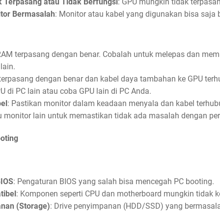
k Terpasang atau Tidak Berfungsi
: GPU mungkin tidak terpasa
itor Bermasalah
: Monitor atau kabel yang digunakan bisa saja
 RAM terpasang dengan benar. Cobalah untuk melepas dan me
lain.
 terpasang dengan benar dan kabel daya tambahan ke GPU terh
di PC lain atau coba GPU lain di PC Anda.
el
: Pastikan monitor dalam keadaan menyala dan kabel terhub
monitor lain untuk memastikan tidak ada masalah dengan pera
oting
BIOS
: Pengaturan BIOS yang salah bisa mencegah PC booting.
ibel
: Komponen seperti CPU dan motherboard mungkin tidak k
nan (Storage)
: Drive penyimpanan (HDD/SSD) yang bermasal